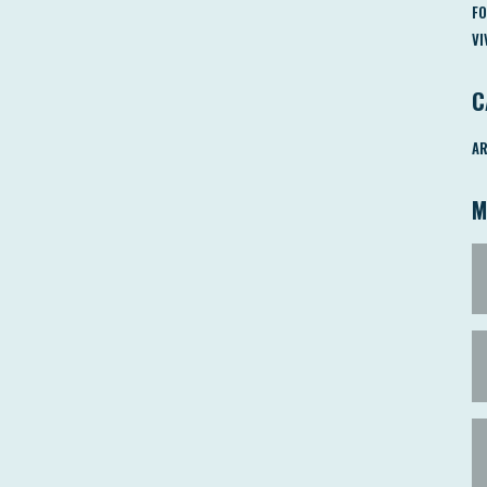
FO
VI
C
AR
M