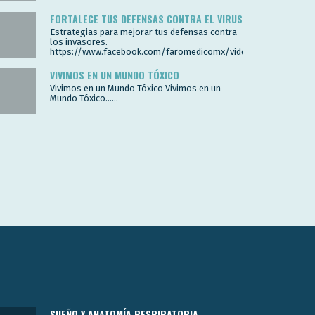
FORTALECE TUS DEFENSAS CONTRA EL VIRUS
Estrategias para mejorar tus defensas contra
los invasores.
https://www.facebook.com/faromedicomx/videos/2602007980
VIVIMOS EN UN MUNDO TÓXICO
Vivimos en un Mundo Tóxico Vivimos en un
Mundo Tóxico…...
SUEÑO Y ANATOMÍA RESPIRATORIA