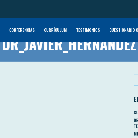
CONFERENCIAS
CURRÍCULUM
TESTIMONIOS
CUESTIONARIO C
DR_JAVIER_HERNANDEZ
E
SU
DR
TE
MI