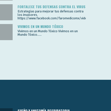
FORTALECE TUS DEFENSAS CONTRA EL VIRUS
Estrategias para mejorar tus defensas contra
los invasores.
https://www.facebook.com/faromedicomx/videos/2602007980
VIVIMOS EN UN MUNDO TÓXICO
Vivimos en un Mundo Tóxico Vivimos en un
Mundo Tóxico…...
SUEÑO Y ANATOMÍA RESPIRATORIA