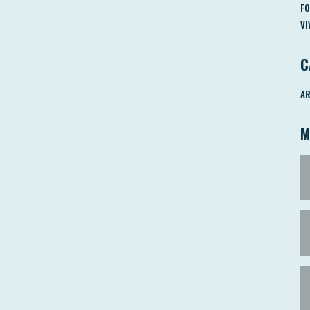
FO
VI
C
AR
M