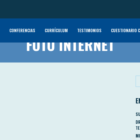
CONFERENCIAS
CURRÍCULUM
TESTIMONIOS
CUESTIONARIO C
FOTO INTERNET
E
SU
DR
TE
MI